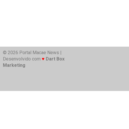
© 2026 Portal Macae News |
Desenvolvido com
♥
Dart Box
Marketing