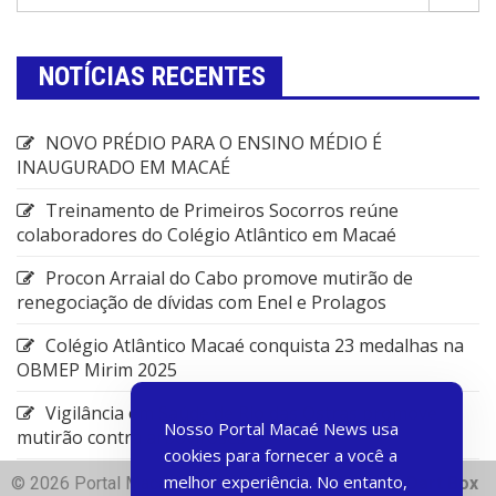
NOTÍCIAS RECENTES
NOVO PRÉDIO PARA O ENSINO MÉDIO É
INAUGURADO EM MACAÉ
Treinamento de Primeiros Socorros reúne
colaboradores do Colégio Atlântico em Macaé
Procon Arraial do Cabo promove mutirão de
renegociação de dívidas com Enel e Prolagos
Colégio Atlântico Macaé conquista 23 medalhas na
OBMEP Mirim 2025
Vigilância em Saúde de Rio das Ostras promove
Nosso Portal Macaé News usa
mutirão contra arboviroses
cookies para fornecer a você a
melhor experiência. No entanto,
© 2026 Portal Macae News | Desenvolvido com
♥
Dart Box