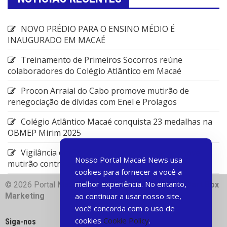
NOVO PRÉDIO PARA O ENSINO MÉDIO É
INAUGURADO EM MACAÉ
Treinamento de Primeiros Socorros reúne
colaboradores do Colégio Atlântico em Macaé
Procon Arraial do Cabo promove mutirão de
renegociação de dívidas com Enel e Prolagos
Colégio Atlântico Macaé conquista 23 medalhas na
OBMEP Mirim 2025
Vigilância em Saúde de Rio das Ostras promove
Nosso Portal Macaé News usa
mutirão contra arboviroses
cookies para fornecer a você a
melhor experiência. No entanto,
© 2026 Portal Macae News | Desenvolvido com
♥
Dart Box
Marketing
ao continuar a usar nosso site,
você concorda com o uso de
cookies
Cookie Policy
.
Siga-nos