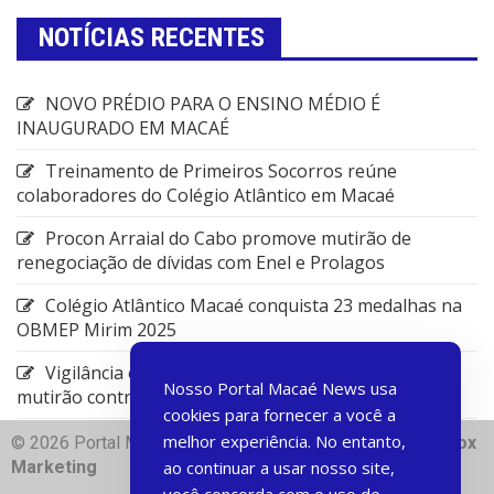
NOTÍCIAS RECENTES
NOVO PRÉDIO PARA O ENSINO MÉDIO É
INAUGURADO EM MACAÉ
Treinamento de Primeiros Socorros reúne
colaboradores do Colégio Atlântico em Macaé
Procon Arraial do Cabo promove mutirão de
renegociação de dívidas com Enel e Prolagos
Colégio Atlântico Macaé conquista 23 medalhas na
OBMEP Mirim 2025
Vigilância em Saúde de Rio das Ostras promove
Nosso Portal Macaé News usa
mutirão contra arboviroses
cookies para fornecer a você a
melhor experiência. No entanto,
© 2026 Portal Macae News | Desenvolvido com
♥
Dart Box
Marketing
ao continuar a usar nosso site,