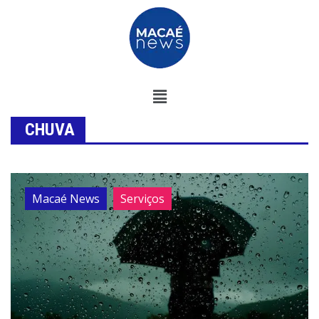
CHUVA
Macaé News
Serviços