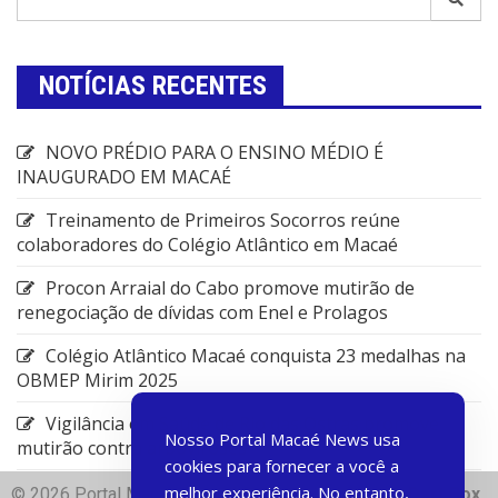
NOTÍCIAS RECENTES
NOVO PRÉDIO PARA O ENSINO MÉDIO É
INAUGURADO EM MACAÉ
Treinamento de Primeiros Socorros reúne
colaboradores do Colégio Atlântico em Macaé
Procon Arraial do Cabo promove mutirão de
renegociação de dívidas com Enel e Prolagos
Colégio Atlântico Macaé conquista 23 medalhas na
OBMEP Mirim 2025
Vigilância em Saúde de Rio das Ostras promove
Nosso Portal Macaé News usa
mutirão contra arboviroses
cookies para fornecer a você a
melhor experiência. No entanto,
© 2026 Portal Macae News | Desenvolvido com
♥
Dart Box