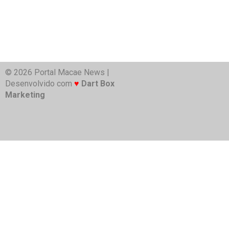
© 2026 Portal Macae News |
Desenvolvido com
♥
Dart Box
Marketing