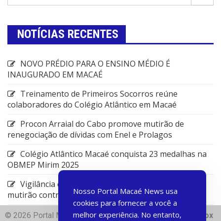
NOTÍCIAS RECENTES
NOVO PRÉDIO PARA O ENSINO MÉDIO É
INAUGURADO EM MACAÉ
Treinamento de Primeiros Socorros reúne
colaboradores do Colégio Atlântico em Macaé
Procon Arraial do Cabo promove mutirão de
renegociação de dívidas com Enel e Prolagos
Colégio Atlântico Macaé conquista 23 medalhas na
OBMEP Mirim 2025
Vigilância em Saúde de Rio das Ostras promove
Nosso Portal Macaé News usa
mutirão contra arboviroses
cookies para fornecer a você a
melhor experiência. No entanto,
© 2026 Portal Macae News | Desenvolvido com
♥
Dart Box