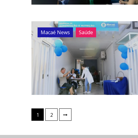
Macaé News
Saúde
1
2