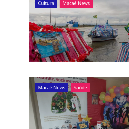
Cultura
Macaé News
Macaé News
Saúde