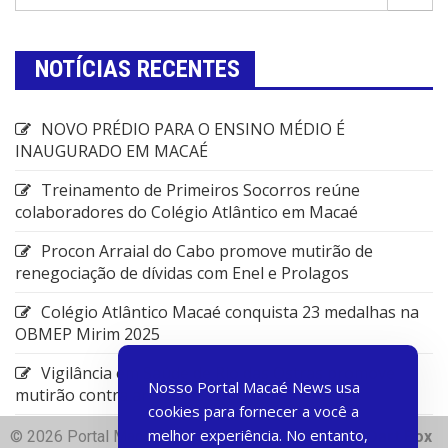
NOTÍCIAS RECENTES
NOVO PRÉDIO PARA O ENSINO MÉDIO É
INAUGURADO EM MACAÉ
Treinamento de Primeiros Socorros reúne
colaboradores do Colégio Atlântico em Macaé
Procon Arraial do Cabo promove mutirão de
renegociação de dívidas com Enel e Prolagos
Colégio Atlântico Macaé conquista 23 medalhas na
OBMEP Mirim 2025
Vigilância em Saúde de Rio das Ostras promove
Nosso Portal Macaé News usa
mutirão contra arboviroses
cookies para fornecer a você a
melhor experiência. No entanto,
© 2026 Portal Macae News | Desenvolvido com
♥
Dart Box