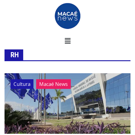
RH
Cultura
Macaé News