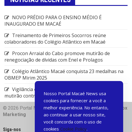
NOVO PRÉDIO PARA O ENSINO MÉDIO É
INAUGURADO EM MACAÉ
Treinamento de Primeiros Socorros reúne
colaboradores do Colégio Atlântico em Macaé
Procon Arraial do Cabo promove mutirão de
renegociação de dívidas com Enel e Prolagos
Colégio Atlântico Macaé conquista 23 medalhas na
OBMEP Mirim 2025
Vigilância em Saúde de Rio das Ostras promove
Nosso Portal Macaé News usa
mutirão contra arboviroses
cookies para fornecer a você a
melhor experiência. No entanto,
© 2026 Portal Macae News | Desenvolvido com
♥
Dart Box
Marketing
ao continuar a usar nosso site,
você concorda com o uso de
cookies
Cookie Policy
.
Siga-nos