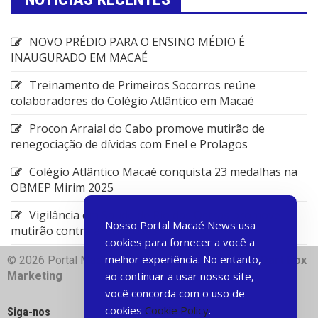
NOVO PRÉDIO PARA O ENSINO MÉDIO É
INAUGURADO EM MACAÉ
Treinamento de Primeiros Socorros reúne
colaboradores do Colégio Atlântico em Macaé
Procon Arraial do Cabo promove mutirão de
renegociação de dívidas com Enel e Prolagos
Colégio Atlântico Macaé conquista 23 medalhas na
OBMEP Mirim 2025
Vigilância em Saúde de Rio das Ostras promove
Nosso Portal Macaé News usa
mutirão contra arboviroses
cookies para fornecer a você a
melhor experiência. No entanto,
© 2026 Portal Macae News | Desenvolvido com
♥
Dart Box
Marketing
ao continuar a usar nosso site,
você concorda com o uso de
cookies
Cookie Policy
.
Siga-nos