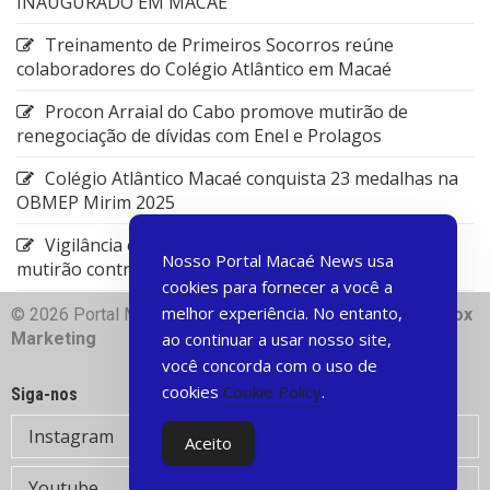
INAUGURADO EM MACAÉ
Treinamento de Primeiros Socorros reúne
colaboradores do Colégio Atlântico em Macaé
Procon Arraial do Cabo promove mutirão de
renegociação de dívidas com Enel e Prolagos
Colégio Atlântico Macaé conquista 23 medalhas na
OBMEP Mirim 2025
Vigilância em Saúde de Rio das Ostras promove
Nosso Portal Macaé News usa
mutirão contra arboviroses
cookies para fornecer a você a
melhor experiência. No entanto,
© 2026 Portal Macae News | Desenvolvido com
♥
Dart Box
Marketing
ao continuar a usar nosso site,
você concorda com o uso de
cookies
Cookie Policy
.
Siga-nos
Instagram
Aceito
Youtube