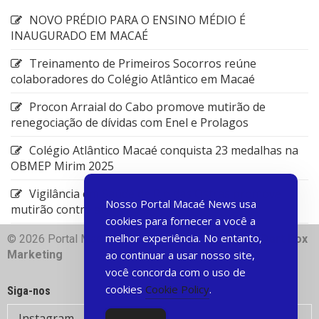
NOVO PRÉDIO PARA O ENSINO MÉDIO É
INAUGURADO EM MACAÉ
Treinamento de Primeiros Socorros reúne
colaboradores do Colégio Atlântico em Macaé
Procon Arraial do Cabo promove mutirão de
renegociação de dívidas com Enel e Prolagos
Colégio Atlântico Macaé conquista 23 medalhas na
OBMEP Mirim 2025
Vigilância em Saúde de Rio das Ostras promove
Nosso Portal Macaé News usa
mutirão contra arboviroses
cookies para fornecer a você a
melhor experiência. No entanto,
© 2026 Portal Macae News | Desenvolvido com
♥
Dart Box
ao continuar a usar nosso site,
Marketing
você concorda com o uso de
cookies
Cookie Policy
.
Siga-nos
Instagram