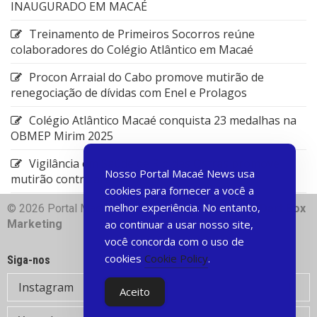
INAUGURADO EM MACAÉ
Treinamento de Primeiros Socorros reúne
colaboradores do Colégio Atlântico em Macaé
Procon Arraial do Cabo promove mutirão de
renegociação de dívidas com Enel e Prolagos
Colégio Atlântico Macaé conquista 23 medalhas na
OBMEP Mirim 2025
Vigilância em Saúde de Rio das Ostras promove
Nosso Portal Macaé News usa
mutirão contra arboviroses
cookies para fornecer a você a
melhor experiência. No entanto,
© 2026 Portal Macae News | Desenvolvido com
♥
Dart Box
Marketing
ao continuar a usar nosso site,
você concorda com o uso de
cookies
Cookie Policy
.
Siga-nos
Instagram
Aceito