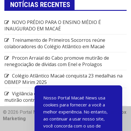
NOTÍCIAS RECENTES
NOVO PRÉDIO PARA O ENSINO MÉDIO É
INAUGURADO EM MACAÉ
Treinamento de Primeiros Socorros reúne
colaboradores do Colégio Atlântico em Macaé
Procon Arraial do Cabo promove mutirão de
renegociação de dívidas com Enel e Prolagos
Colégio Atlântico Macaé conquista 23 medalhas na
OBMEP Mirim 2025
Vigilância em Saúde de Rio das Ostras promove
Nosso Portal Macaé News usa
mutirão contra arboviroses
cookies para fornecer a você a
melhor experiência. No entanto,
© 2026 Portal Macae News | Desenvolvido com
♥
Dart Box
Marketing
ao continuar a usar nosso site,
você concorda com o uso de