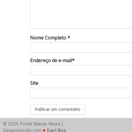
Nome Completo *
Endereço de e-mail*
Site
© 2026 Portal Macae News |
Desenvolvido com
♥
Dart Box