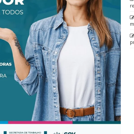
r
m
p