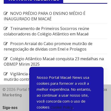
NOVO PRÉDIO PARA O ENSINO MÉDIO É
INAUGURADO EM MACAÉ
Treinamento de Primeiros Socorros reúne
colaboradores do Colégio Atlântico em Macaé
Procon Arraial do Cabo promove mutirão de
renegociação de dívidas com Enel e Prolagos
Colégio Atlântico Macaé conquista 23 medalhas na
OBMEP Mirim 2025
Vigilância em Saúde de Rio das Ostras promove
Nosso Portal Macaé News usa
mutirão contra arboviroses
cookies para fornecer a você a
melhor experiência. No entanto,
© 2026 Portal Macae News | Desenvolvido com
♥
Dart Box
Marketing
ao continuar a usar nosso site,
você concorda com o uso de
cookies
Cookie Policy
.
Siga-nos