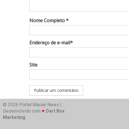
Nome Completo *
Endereço de e-mail*
Site
© 2026 Portal Macae News |
Desenvolvido com
♥
Dart Box
Marketing